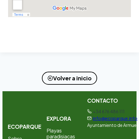
Volver a inicio
CONTACTO
+34 676 486 111
EXPLORA
info@ecoparque.info
Ayuntamiento de Armuer
ECOPARQUE
Playas
paradisiacas
Sobre