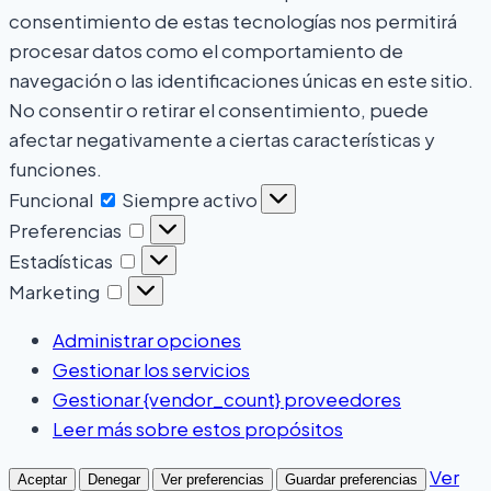
consentimiento de estas tecnologías nos permitirá
procesar datos como el comportamiento de
navegación o las identificaciones únicas en este sitio.
No consentir o retirar el consentimiento, puede
afectar negativamente a ciertas características y
funciones.
Funcional
Funcional
Siempre activo
Preferencias
Preferencias
Estadísticas
Estadísticas
Marketing
Marketing
Administrar opciones
Gestionar los servicios
Gestionar {vendor_count} proveedores
Leer más sobre estos propósitos
Ver
Aceptar
Denegar
Ver preferencias
Guardar preferencias