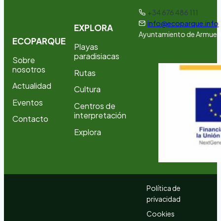
+34 676 486 111
info@ecoparque.info
EXPLORA
Ayuntamiento de Armuer
ECOPARQUE
Playas
paradisiacas
Sobre
nosotros
Rutas
Actualidad
Cultura
Eventos
Centros de
interpretación
Contacto
Explora
Política de
privacidad
Cookies